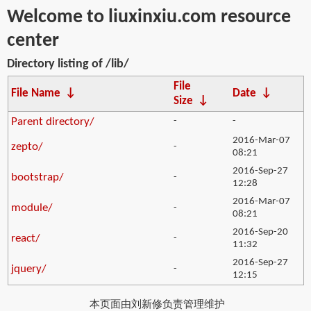
Welcome to liuxinxiu.com resource
center
Directory listing of /lib/
File
File Name
↓
Date
↓
Size
↓
Parent directory/
-
-
2016-Mar-07
zepto/
-
08:21
2016-Sep-27
bootstrap/
-
12:28
2016-Mar-07
module/
-
08:21
2016-Sep-20
react/
-
11:32
2016-Sep-27
jquery/
-
12:15
本页面由刘新修负责管理维护